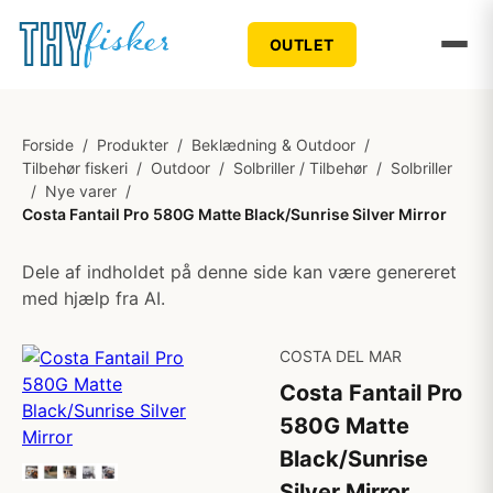
OUTLET
Forside
/
Produkter
/
Beklædning & Outdoor
/
Tilbehør fiskeri
/
Outdoor
/
Solbriller / Tilbehør
/
Solbriller
/
Nye varer
/
Costa Fantail Pro 580G Matte Black/Sunrise Silver Mirror
Dele af indholdet på denne side kan være genereret
med hjælp fra AI.
COSTA DEL MAR
Costa Fantail Pro
580G Matte
Black/Sunrise
Silver Mirror