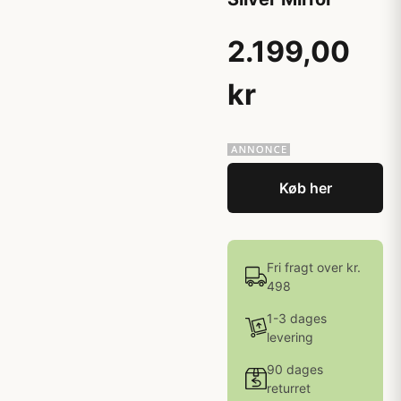
2.199,00
kr
Køb her
Fri fragt over kr.
498
1-3 dages
levering
90 dages
returret