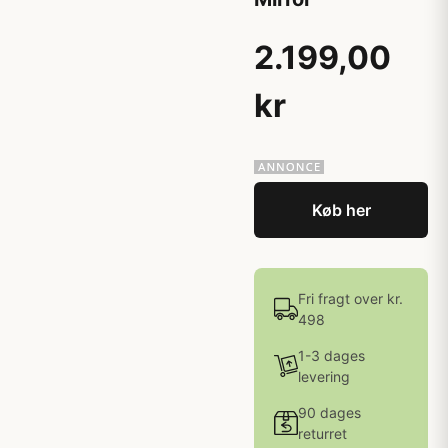
2.199,00
kr
Køb her
Fri fragt over kr.
498
1-3 dages
levering
90 dages
returret