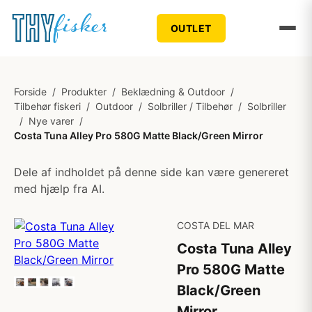
OUTLET
Forside
/
Produkter
/
Beklædning & Outdoor
/
Tilbehør fiskeri
/
Outdoor
/
Solbriller / Tilbehør
/
Solbriller
/
Nye varer
/
Costa Tuna Alley Pro 580G Matte Black/Green Mirror
Dele af indholdet på denne side kan være genereret
med hjælp fra AI.
COSTA DEL MAR
Costa Tuna Alley
Pro 580G Matte
Black/Green
Mirror